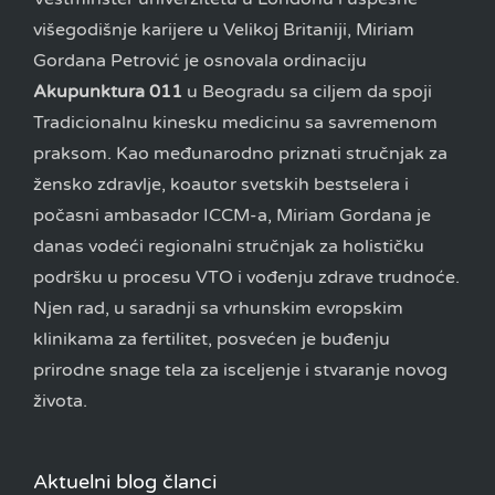
višegodišnje karijere u Velikoj Britaniji, Miriam
Gordana Petrović je osnovala ordinaciju
Akupunktura 011
u Beogradu sa ciljem da spoji
Tradicionalnu kinesku medicinu sa savremenom
praksom. Kao međunarodno priznati stručnjak za
žensko zdravlje, koautor svetskih bestselera i
počasni ambasador ICCM-a, Miriam Gordana je
danas vodeći regionalni stručnjak za holističku
podršku u procesu VTO i vođenju zdrave trudnoće.
Njen rad, u saradnji sa vrhunskim evropskim
klinikama za fertilitet, posvećen je buđenju
prirodne snage tela za isceljenje i stvaranje novog
života.
Aktuelni blog članci