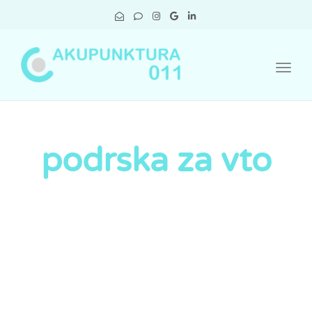
navig
Togg
navig
podrska za vto