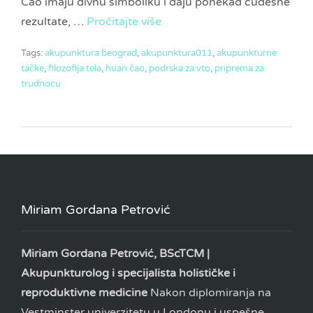
Čao imaju divnu simboliku i daju ponekad čudesne
rezultate, …
Pročitajte više
Tags:
akupunktura beograd
,
akupunktura011
,
akupunkturne
tačke
,
filozofija tela
,
huan čao
,
podrska za vto
,
priprema za
trudnocu
Miriam Gordana Petrović
Miriam Gordana Petrović, BScTCM |
Akupunkturolog i specijalista holističke i
reproduktivne medicine
Nakon diplomiranja na
Vestminster univerzitetu u Londonu i uspešne