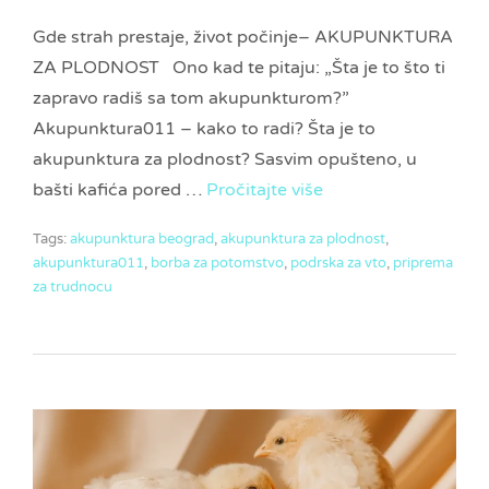
Gde strah prestaje, život počinje– AKUPUNKTURA
ZA PLODNOST Ono kad te pitaju: „Šta je to što ti
zapravo radiš sa tom akupunkturom?”
Akupunktura011 – kako to radi? Šta je to
akupunktura za plodnost? Sasvim opušteno, u
bašti kafića pored …
Pročitajte više
Tags:
akupunktura beograd
,
akupunktura za plodnost
,
akupunktura011
,
borba za potomstvo
,
podrska za vto
,
priprema
za trudnocu