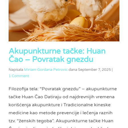
Akupunkturne tačke: Huan
Čao – Povratak gnezdu
Napisala
Miriam Gordana Petrovic
dana
September 7, 2025
|
1 Comment
Filozofija tela: “Povratak gnezdu” – akupunkturne
tačke Huan Čao Datiraju od najdrevnijih vremena
korišćenja akupunkture i Tradicionalne kineske
medicine kao metode prevencije i lečenja raznih
tzv. “ženskih tegoba”. Akupunkturne tačke Huan