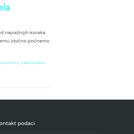
ela
od najvažnijih koraka
 njemu obično počnemo
 potomstvo
,
tradicionalna
ontakt podaci