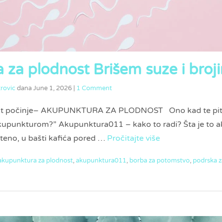
 za plodnost Brišem suze i broj
rovic
dana
June 1, 2026
|
1 Comment
ivot počinje– AKUPUNKTURA ZA PLODNOST Ono kad te pitaju:
akupunkturom?” Akupunktura011 – kako to radi? Šta je to 
eno, u bašti kafića pored …
Pročitajte više
akupunktura za plodnost
,
akupunktura011
,
borba za potomstvo
,
podrska z