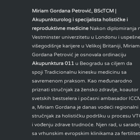
Miriam Gordana Petrović, BScTCM |
Akupunkturolog i specijalista holističke i
reproduktivne medicine
Nakon diplomiranja 
Vestminster univerzitetu u Londonu i uspešn
višegodišnje karijere u Velikoj Britaniji, Miriam
Gordana Petrović je osnovala ordinaciju
Akupunktura 011
u Beogradu sa ciljem da
spoji Tradicionalnu kinesku medicinu sa
savremenom praksom. Kao međunarodno
priznati stručnjak za žensko zdravlje, koautor
svetskih bestselera i počasni ambasador ICC
a, Miriam Gordana je danas vodeći regionalni
stručnjak za holističku podršku u procesu V
i vođenju zdrave trudnoće. Njen rad, u saradnj
sa vrhunskim evropskim klinikama za fertilitet