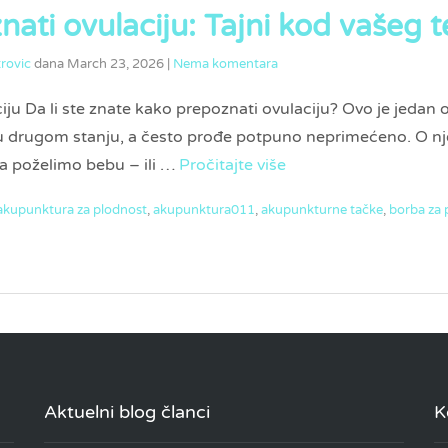
ati ovulaciju: Tajni kod vašeg t
rovic
dana
March 23, 2026
|
Nema komentara
ju Da li ste znate kako prepoznati ovulaciju? Ovo je jedan 
e u drugom stanju, a često prođe potpuno neprimećeno. O
a poželimo bebu – ili …
Pročitajte više
akupunktura za plodnost
,
akupunktura011
,
akupunkturne tačke
,
borba za
Aktuelni blog članci
K