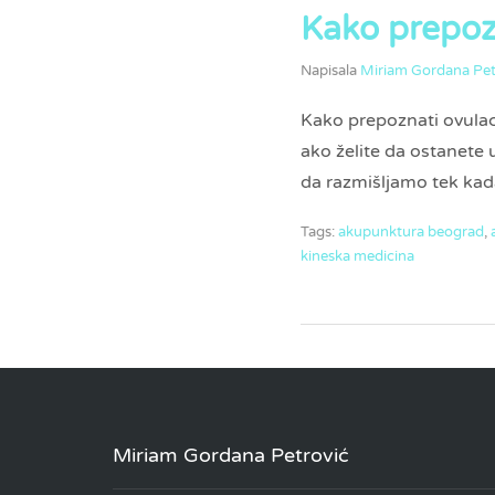
Kako prepozn
Napisala
Miriam Gordana Pet
Kako prepoznati ovulaci
ako želite da ostanet
da razmišljamo tek kad
Tags:
akupunktura beograd
,
kineska medicina
Miriam Gordana Petrović