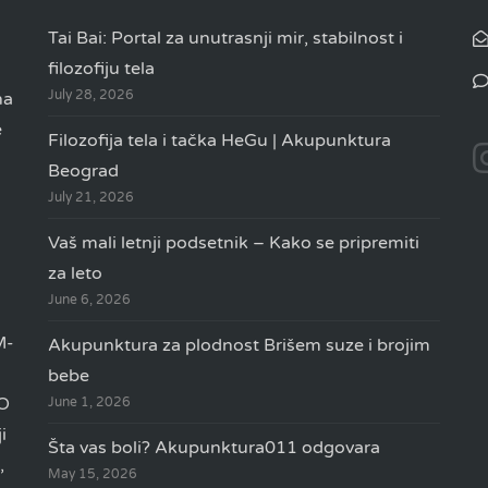
Tai Bai: Portal za unutrasnji mir, stabilnost i
filozofiju tela
July 28, 2026
na
e
Filozofija tela i tačka HeGu | Akupunktura
Beograd
July 21, 2026
Vaš mali letnji podsetnik – Kako se pripremiti
za leto
June 6, 2026
M-
Akupunktura za plodnost Brišem suze i brojim
bebe
TO
June 1, 2026
i
Šta vas boli? Akupunktura011 odgovara
,
May 15, 2026