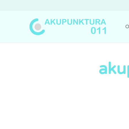
O
aku