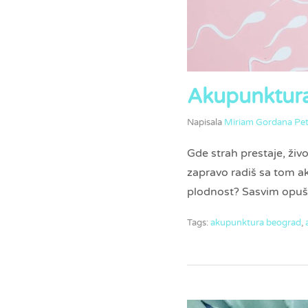
Akupunktura
Napisala
Miriam Gordana Pet
Gde strah prestaje, ž
zapravo radiš sa tom 
plodnost? Sasvim opušt
Tags:
akupunktura beograd
,