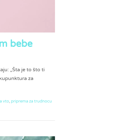
im bebe
 „Šta je to što ti
akupunktura za
a vto
,
priprema za trudnocu